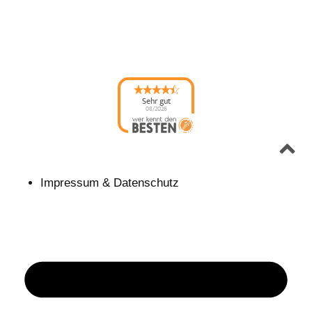
Sehr gut
08/2026
Bau- und
Gartenmarkt Karsten
Kowalzick
hat
4.61
von
5
Sternen |
77
Bau-
und Gartenmarkt
Karsten
Kowalzick
Bewertungen
Impressum & Datenschutz
auf
werkenntdenBESTEN.de